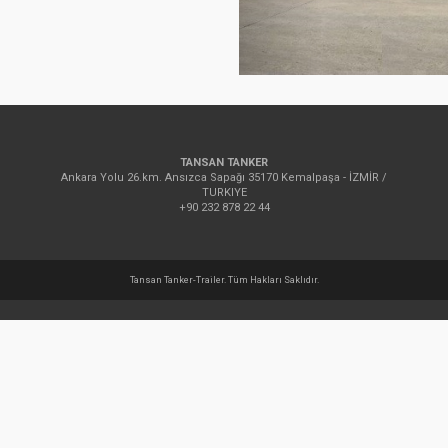
TANSAN TANKER
Ankara Yolu 26.km. Ansızca Sapağı 35170 Kemalpaşa - İZMİR /
TURKIYE
+90 232 878 22 44
Tansan Tanker-Trailer. Tüm Hakları Saklıdır.