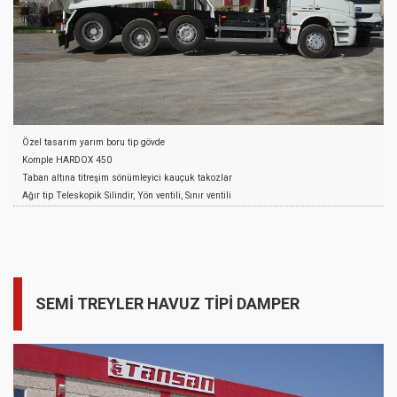
Özel tasarım yarım boru tip gövde
Komple HARDOX 450
Taban altına titreşim sönümleyici kauçuk takozlar
Ağır tip Teleskopik Silindir, Yön ventili, Sınır ventili
Üstten menteşeli manuel arka kapak, otomatik kilitleme
Yan duvar üzerinde destek profilleri
Yağ tankı, PTO, Pompa ve hidrolik sistem
Boya Öncesi Kumlama
Astar ve istenilen renkte Akrilik Son Kat Boya
SEMİ TREYLER HAVUZ TİPİ DAMPER
Halat Kancaları
S235JR malzemeden imal çamurluk
S235JR malzemeden imal takım sandığı
Yan Koruma Donanımı