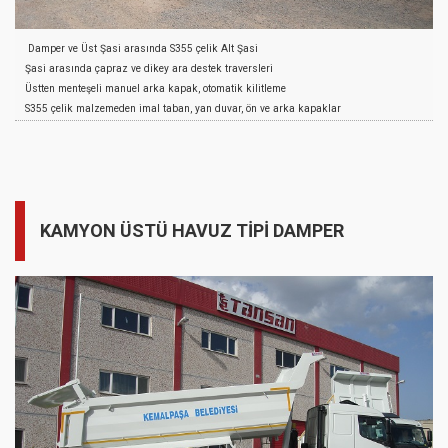
Damper ve Üst Şasi arasında S355 çelik Alt Şasi
Şasi arasında çapraz ve dikey ara destek traversleri
Üstten menteşeli manuel arka kapak, otomatik kilitleme
S355 çelik malzemeden imal taban, yan duvar, ön ve arka kapaklar
Yan duvar üzerinde destek profilleri
Teleskopik silindir, sınır kontrol valfi, yön denetim valfi
Yağ tankı, PTO, Pompa ve hidrolik sistem
Boya Öncesi Kumlama
Astar ve istenilen renkte Akrilik Son Kat Boya
KAMYON ÜSTÜ HAVUZ TİPİ DAMPER
AKSESUARLAR
Halat Kancaları
S235JR malzemeden imal çamurluk
S235JR malzemeden imal takım sandığı
Yan Koruma Donanımı