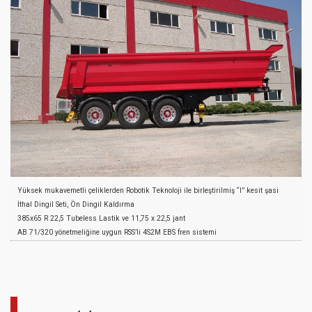
Yüksek mukavemetli çeliklerden Robotik Teknoloji ile birleştirilmiş “I” kesit şasi
İthal Dingil Seti, Ön Dingil Kaldırma
385x65 R 22,5 Tubeless Lastik ve 11,75 x 22,5 jant
AB 71/320 yönetmeliğine uygun RSS’li 4S2M EBS fren sistemi
24 ton Dinamik, 50 ton Statik kapasiteli Park Ayakları
ÜST YAPI
Yarım Boru Kesit